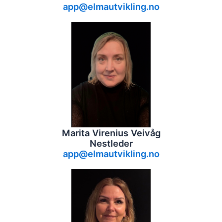
app@elmautvikling.no
Marita Virenius Veivåg
Nestleder
app@elmautvikling.no