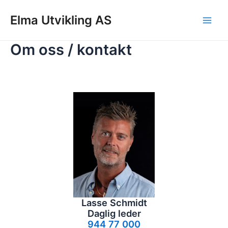
Hopp
Elma Utvikling AS
rett
Main
til
innholdet
Om oss / kontakt
Men
Lasse Schmidt
Daglig leder
944 77 000