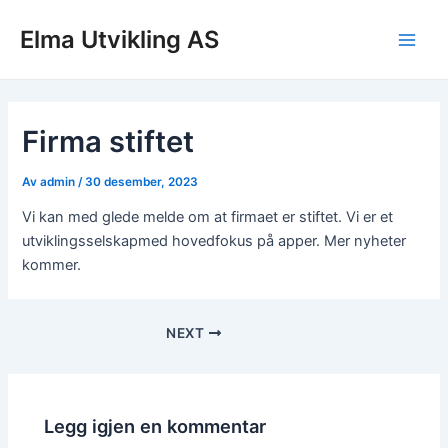
Hopp
Elma Utvikling AS
rett
Main
til
innholdet
Men
Firma stiftet
Av
admin
/
30 desember, 2023
Vi kan med glede melde om at firmaet er stiftet. Vi er et
utviklingsselskapmed hovedfokus på apper. Mer nyheter
kommer.
Post
NEXT
navigation
Legg igjen en kommentar